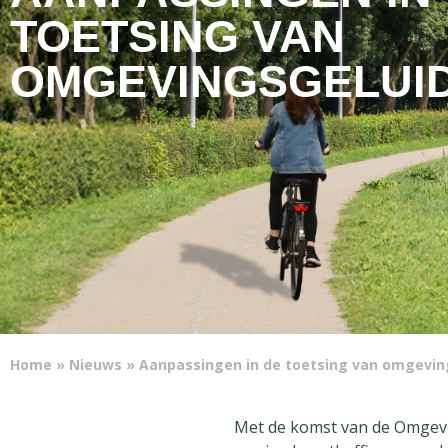
TOETSING VAN
OMGEVINGSGELUI
Home
»
Nieuws
»
Aanpassingen in de toetsing van omgevin
Met de komst van de Omgevin