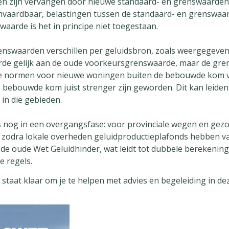
n zijn vervangen door nieuwe standaard- en grenswaarden. 
anvaardbaar, belastingen tussen de standaard- en grenswa
aarde is het in principe niet toegestaan.
nswaarden verschillen per geluidsbron, zoals weergegeven i
rde gelijk aan de oude voorkeursgrenswaarde, maar de gren
de normen voor nieuwe woningen buiten de bebouwde kom vaa
 bebouwde kom juist strenger zijn geworden. Dit kan leide
in die gebieden.
nog in een overgangsfase: voor provinciale wegen en gezo
 zodra lokale overheden geluidproductieplafonds hebben vas
e oude Wet Geluidhinder, wat leidt tot dubbele berekening
e regels.
taat klaar om je te helpen met advies en begeleiding in d