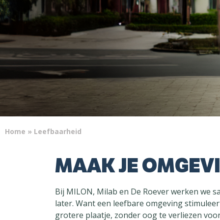
Home
»
Leefbaarheid
MAAK JE OMGEV
Bij MILON, Milab en De Roever werken we sam
later. Want een leefbare omgeving stimuleer
grotere plaatje, zonder oog te verliezen vo