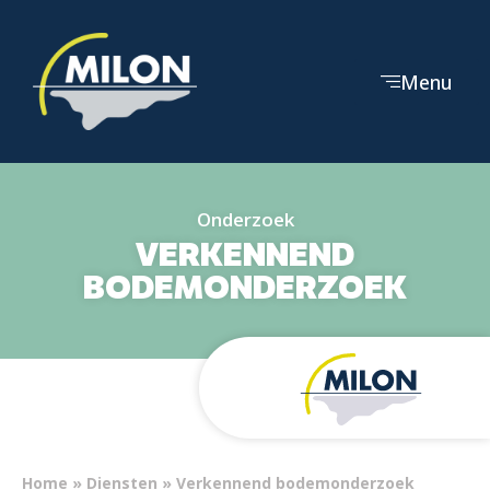
Menu
Onderzoek
VERKENNEND
BODEMONDERZOEK
Home
»
Diensten
»
Verkennend bodemonderzoek